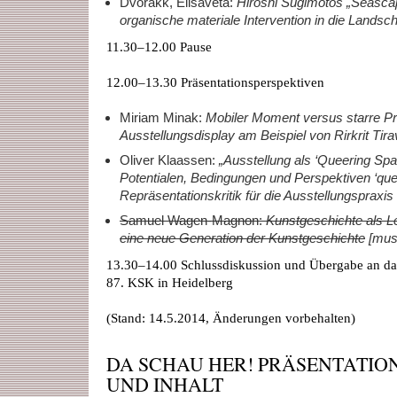
Dvorakk, Elisaveta:
Hiroshi Sugimotos „Seascape
organische materiale Intervention in die Landsch
11.30–12.00 Pause
12.00–13.30 Präsentationsperspektiven
Miriam Minak:
Mobiler Moment versus starre Prä
Ausstellungsdisplay am Beispiel von Rirkrit Tira
Oliver Klaassen:
„Ausstellung als ‘Queering Sp
Potentialen, Bedingungen und Perspektiven ‘que
Repräsentationskritik für die Ausstellungspraxis
Samuel Wagen-Magnon:
Kunstgeschichte als Le
eine neue Generation der Kunstgeschichte
[muss
13.30–14.00 Schlussdiskussion und Übergabe an da
87. KSK in Heidelberg
(Stand: 14.5.2014, Änderungen vorbehalten)
DA SCHAU HER! PRÄSENTATIO
UND INHALT