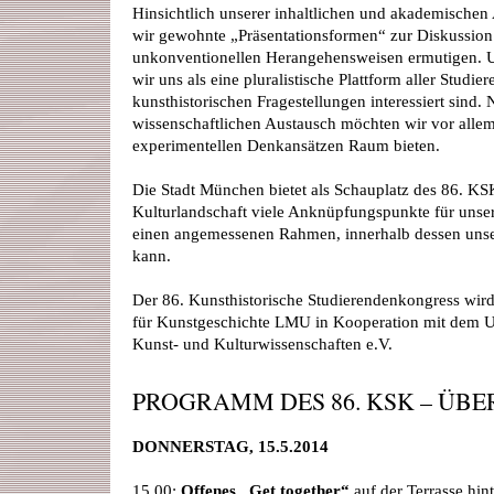
Hinsichtlich unserer inhaltlichen und akademischen
wir gewohnte „Präsentationsformen“ zur Diskussio
unkonventionellen Herangehensweisen ermutigen. U
wir uns als eine plura­listische Plattform aller Studie
kunsthistorischen Fragestellungen interessiert sind
wissenschaftlichen Austausch möchten wir vor alle
experimentellen Denkansätzen Raum bieten.
Die Stadt München bietet als Schauplatz des 86. KS
Kultur­landschaft viele Anknüpfungspunkte für uns
einen ange­messenen Rahmen, innerhalb dessen unse
kann.
Der 86. Kunsthistorische Studierendenkongress wird 
für Kunstgeschichte LMU in Kooperation mit dem U
Kunst- und Kulturwissenschaften e.V.
PROGRAMM DES 86. KSK – ÜBE
DONNERSTAG, 15.5.2014
15.00:
Offenes „Get together“
auf der Terrasse hin