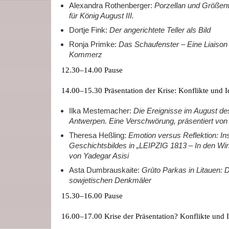
Alexandra Rothenberger:
Porzellan und Größe
für König August III.
Dortje Fink:
Der
angerichtete Teller als Bild
Ronja Primke:
Das
Schaufenster – Eine Liaiso
Kommerz
12.30–14.00 Pause
14.00–15.30 Präsentation der Krise: Konflikte und Id
Ilka Mestemacher:
Die Ereignisse im August de
Antwerpen. Eine Verschwörung, präsentiert von
Theresa Heßling:
Emotion versus Reflektion: In
Geschichtsbildes in „LEIPZIG 1813 – In den Wir
von Yadegar Asisi
Asta Dumbrauskaite:
Grūto Parkas in Litauen: 
sowjetischen Denkmäler
15.30–16.00 Pause
16.00–17.00 Krise der Präsentation? Konflikte und Id