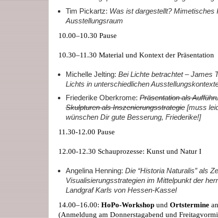
Tim Pickartz:
Was ist dargestellt? Mimetisches 
Ausstellungsraum
10.00–10.30 Pause
10.30–11.30 Material und Kontext der Präsentation
Michelle Jelting:
Bei Lichte betrachtet – James T
Lichts in unterschiedlichen Ausstellungskontext
Friederike Oberkrome:
Präsentation als Auffüh
Skulpturen als Inszenierungsstrategie
[muss leid
wünschen Dir gute Besserung, Friederike!]
11.30-12.00 Pause
12.00-12.30 Schauprozesse: Kunst und Natur I
Angelina Henning:
Die “Historia Naturalis” als Z
Visualisierungsstrategien im Mittelpunkt der her
Landgraf Karls von Hessen-Kassel
14.00–16.00:
HoPo-Workshop
und
Ortstermine
an
(Anmeldung am Donnerstagabend und Freitagvormitt