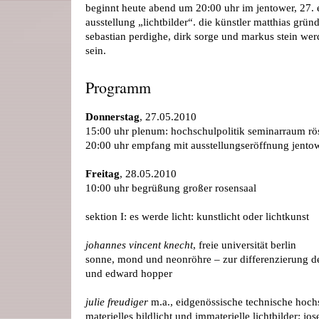
beginnt heute abend um 20:00 uhr im jentower, 27. 
ausstellung „lichtbilder“. die künstler matthias grün
sebastian perdighe, dirk sorge und markus stein we
sein.
Programm
Donnerstag
, 27.05.2010
15:00 uhr plenum: hochschulpolitik seminarraum rö
20:00 uhr empfang mit ausstellungseröffnung jento
Freitag
, 28.05.2010
10:00 uhr begrüßung großer rosensaal
sektion I: es werde licht: kunstlicht oder lichtkunst
johannes vincent knecht
, freie universität berlin
sonne, mond und neonröhre – zur differenzierung des
und edward hopper
julie freudiger
m.a., eidgenössische technische hoch
materielles bildlicht und immaterielle lichtbilder: jos