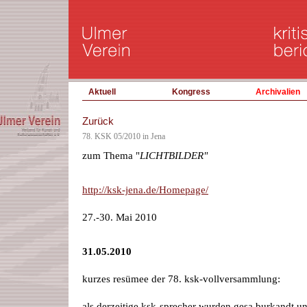
Aktuell
Kongress
Archivalien
Zurück
78. KSK 05/2010 in Jena
zum Thema "
LICHTBILDER"
http://ksk-jena.de/Homepage/
27.-30. Mai 2010
31.05.2010
kurzes resümee der 78. ksk-vollversammlung:
als derzeitige ksk-sprecher wurden gesa burkandt un