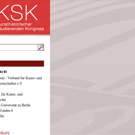
hrift
ein - Verband für Kunst- und
senschaften e.V.
ut für Kunst- und
ichte
Universität zu Berlin
 Linden 6
lin
sk.org