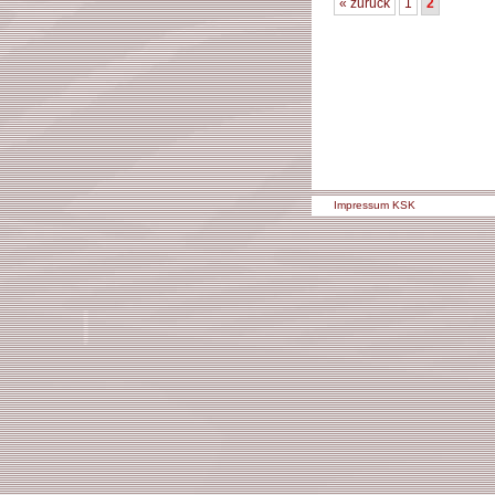
« zurück
1
2
Impressum KSK