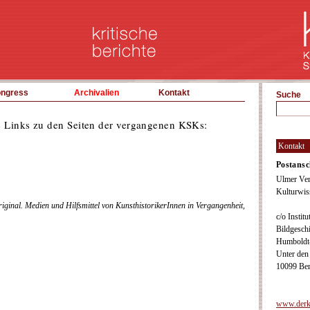
ngress
Archivalien
Kontakt
Suche
ie Links zu den Seiten der vergangenen KSKs:
Kontakt
Postansc
Ulmer Ver
Kulturwis
iginal. Medien und Hilfsmittel von KunsthistorikerInnen in Vergangenheit,
c/o Instit
Bildgesch
Humboldt-
Unter den
10099 Ber
www.derk