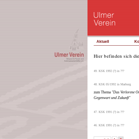
Aktuell
Ko
Hier befinden sich d
49. KSK 1992 (?) in ???
48. KSK 05/1992 in Marburg
zum Thema
"Das Verlorene Or
Gegenwart und Zukunft"
47. KSK 1991 (?) in ???
46. KSK 1991 (?) in ???